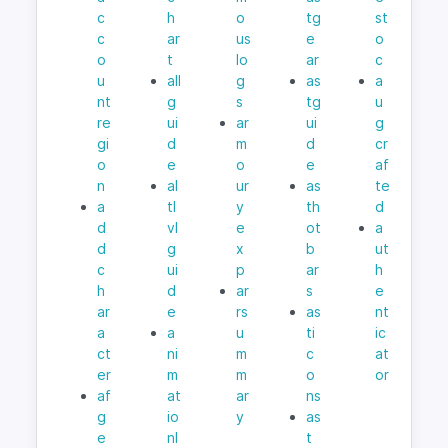
c
h
o
tg
st
c
ar
us
e
o
o
t
lo
ar
c
u
all
g
as
a
nt
g
s
tg
u
re
ui
ar
ui
g
gi
d
m
d
cr
o
e
o
e
af
n
al
ur
as
te
a
tl
y
th
d
d
vl
e
ot
a
d
g
x
b
ut
c
ui
p
ar
h
h
d
ar
s
e
ar
e
rs
as
nt
a
a
u
ti
ic
ct
ni
m
c
at
er
m
m
o
or
af
at
ar
ns
g
io
y
as
e
nl
t