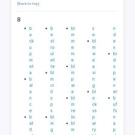
[Back to top]
B
b
b
bl
s
n
a
e
m
e
d
ck
st
m
bl
e
u
ro
e
m
x
p
ul
m
w
br
m
et
e
e
d
et
te
bl
a
o
a
bl
m
vi
p
b
m
p
n
e
al
cr
ar
g
n
a
it
a
bl
er
n
s
bl
o
b
c
p
m
ck
uf
e
s
re
vs
fs
b
bl
lic
p
n
at
m
bl
ar
a
tl
g
m
ry
p