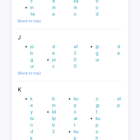
c
d
ka
o
in
m
m
o
te
e
o
d
[Back to top]
J
jo
d
at
jp
d
b
e
3
g
e
g
jo
0
ui
ui
c
0
[Back to top]
K
k
b
ku
o
el
e
m
p
gi
p
y
kil
o
t
bi
lp
ar
ku
n
b
t
p
d
2
ku
o
k
p
h