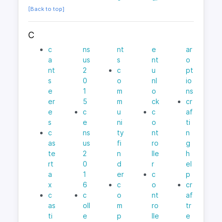
[Back to top]
C
c
ns
nt
e
ar
a
us
s
nt
o
nt
2
c
u
pt
s
0
o
nl
io
e
1
m
o
ns
er
5
m
ck
cr
e
c
u
c
af
s
e
ni
o
ti
c
ns
ty
nt
n
as
us
fi
ro
g
te
2
n
lle
h
rt
0
d
r
el
a
1
er
c
p
x
6
c
o
cr
c
c
o
nt
af
as
oll
m
ro
tr
ti
e
p
lle
e