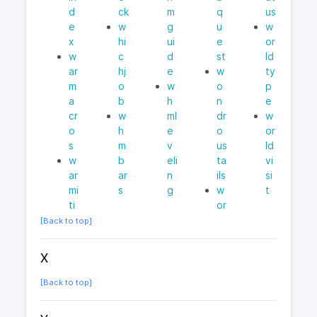
d
ck
m
q
us
e
w
g
u
w
x
hi
ui
e
or
w
c
d
st
ld
ar
hj
e
w
ty
m
o
w
o
p
a
b
h
n
e
cr
w
ml
dr
w
o
h
e
o
or
s
m
v
us
ld
w
b
eli
ta
vi
ar
ar
n
ils
si
mi
s
g
w
t
ti
or
[Back to top]
X
[Back to top]