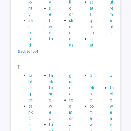
io
y
ill
st
ui
rit
s
c
at
re
y
el
dr
s
m
sa
f
sli
q
e
m
w
d
ui
nt
ro
or
e
sh
s
ta
th
c
st
ti
as
at
[Back to top]
T
ta
ta
g
ti
p
bt
nk
ui
m
s
ar
to
d
eli
tri
g
m
e
n
pl
et
e
te
e
e
ta
w
a
to
w
nk
e
m
m
e
c
p
cr
e
a
al
ta
af
w
v
c
rg
t
e
e